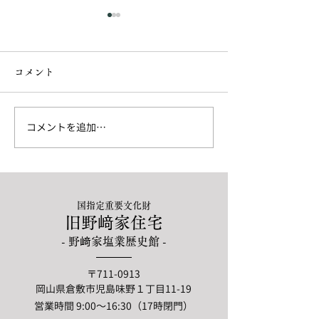
コメント
コメントを追加…
頼山陽と交流のあった文
こじま落語特別
人画展
2026@ジーン
国指定重要文化財
旧野﨑家住宅
- 野﨑家塩業歴史館 -
〒711-0913
岡山県倉敷市児島味野１丁目11-19
営業時間 9:00〜16:30（17時閉門）