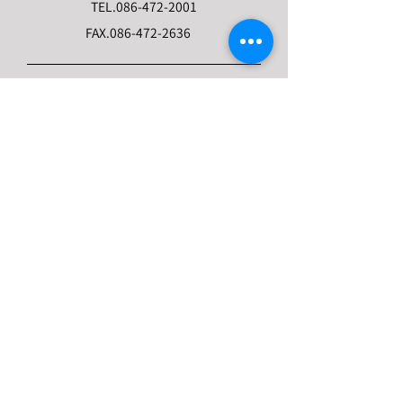
TEL.
086-472-2001
FAX.
086-472-2636
当館について
ー 見どころ
ー 野﨑家について
ー 歴史・沿革
ー フォトギャラリー
ー 体験
パンフレット
観覧連絡票
―​データベース
営業時間・料金