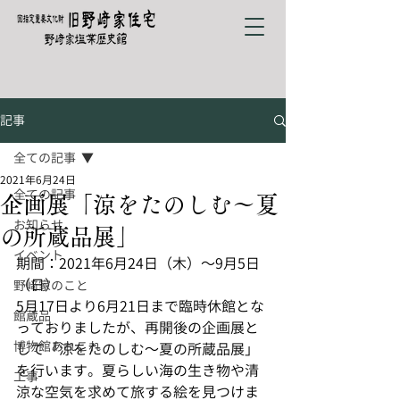
記事
全ての記事
2021年6月24日
全ての記事
企画展「涼をたのしむ～夏
お知らせ
の所蔵品展」
イベント
期間：2021年6月24日（木）～9月5日
（日）
野﨑家のこと
5月17日より6月21日まで臨時休館とな
館蔵品
っておりましたが、再開後の企画展と
博物館あれこれ
して「涼をたのしむ～夏の所蔵品展」
を行います。夏らしい海の生き物や清
工事
涼な空気を求めて旅する絵を見つけま