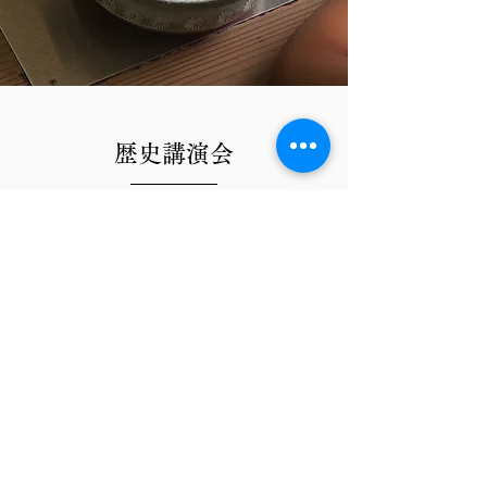
歴史講演会
講師の先生をお招きして歴史講演会を開催し
ています。
国指定重要文化財
旧野﨑家住宅
- 野﨑家塩業歴史館 -
〒711-0913
岡山県倉敷市児島味野１丁目11-19