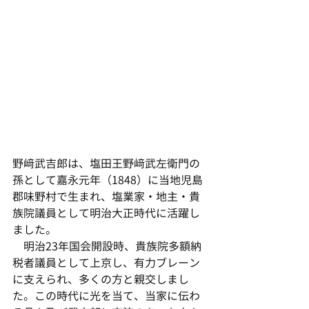
野﨑武吉郎は、塩田王野﨑武左衛門の
孫として嘉永元年（1848）に当地児島
郡味野村で生まれ、塩業家・地主・貴
族院議員として明治大正時代に活躍し
ました。
　明治23年国会開設時、貴族院多額納
税者議員として上京し、有力ブレーン
に支えられ、多くの方と親交しまし
た。この時代に光を当て、当家に伝わ