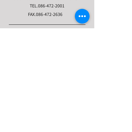
TEL.
086-472-2001
FAX.
086-472-2636
当館について
ー 見どころ
ー 野﨑家について
ー 歴史・沿革
ー フォトギャラリー
ー 体験
パンフレット
観覧連絡票
―​データベース
営業時間・料金