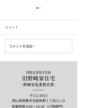
コメント
コメントを追加…
頼山陽と交流のあった文
こじま落語特別
人画展
2026@ジーン
国指定重要文化財
旧野﨑家住宅
- 野﨑家塩業歴史館 -
〒711-0913
岡山県倉敷市児島味野１丁目11-19
営業時間 9:00〜16:30（17時閉門）