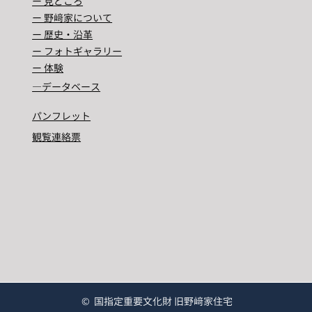
ー 見どころ
ー 野﨑家について
ー 歴史・沿革
ー フォトギャラリー
ー 体験
―​データベース
パンフレット
観覧連絡票
© 国指定重要文化財 旧野﨑家住宅