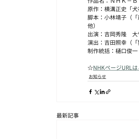
作品名：ＮＨＫ－Ｂ
原作：横溝正史「犬
脚本：小林靖子（「
他）
出演：吉岡秀隆　大
演出：吉田照幸（「
制作統括：樋口俊一
☆
NHKページURL
お知らせ
最新記事