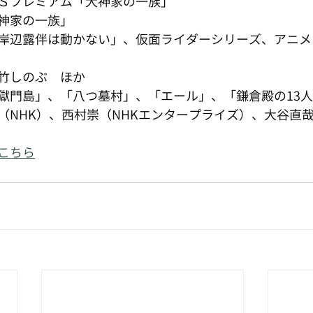
Ｓプレミアム「犬神家の一族」
神家の一族」
岸辺露伴は動かない」、仮面ライダーシリーズ、アニメ
竹しのぶ　ほか
獄門島」、「八つ墓村」、「エール」、「鎌倉殿の13
（NHK）、西村崇（NHKエンタープライズ）、大谷直哉
はこちら