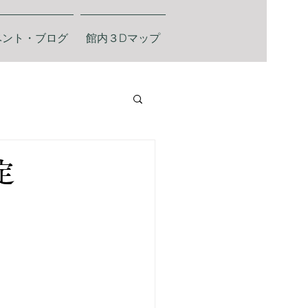
ベント・ブログ
館内３Dマップ
定