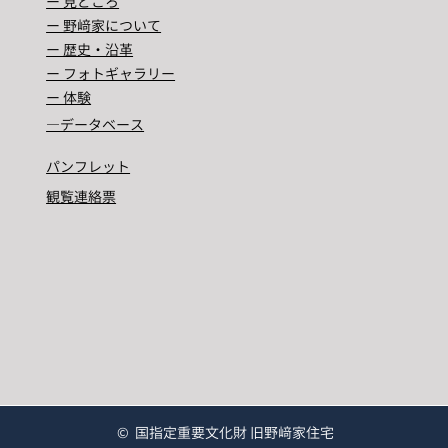
ー 見どころ
ー 野﨑家について
ー 歴史・沿革
ー フォトギャラリー
ー 体験
―​データベース
パンフレット
観覧連絡票
© 国指定重要文化財 旧野﨑家住宅