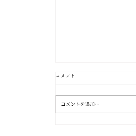
コメント
コメントを追加…
『塩田地主野﨑家 地方資産
家の活動と日本の近代化・帝