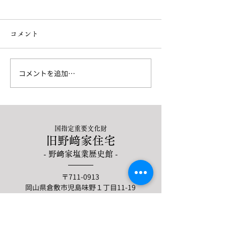
コメント
表書院の欄間
コメントを追加…
ポーランド岩塩ご寄贈い
ただきました
国指定重要文化財
旧野﨑家住宅
- 野﨑家塩業歴史館 -
〒711-0913
岡山県倉敷市児島味野１丁目11-19
営業時間 9:00〜16:30（17時閉門）
TEL.
086-472-2001