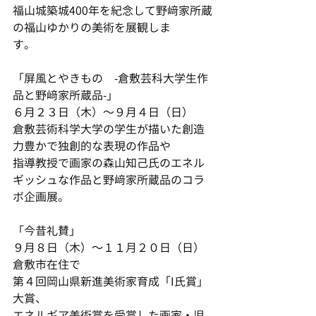
福山城築城400年を紀念して野﨑家所蔵
の福山ゆかりの美術を展観しま
す。　　　　
「屏風とやきもの　-倉敷芸科大学生作
品と野﨑家所蔵品-」
６月２３日（木）～９月４日（日）
倉敷芸術科学大学の学生が描いた創造
力豊かで独創的な表現の作品や
指導教授で画家の森山知己氏のエネル
ギッシュな作品と野﨑家所蔵品のコラ
ボ企画展。
「今昔礼賛」
９月８日（木）～１１月２０日（日）
倉敷市在住で
第４回岡山県新進美術家育成「I氏賞」
大賞、
エネルギア美術賞を受賞した画家・児