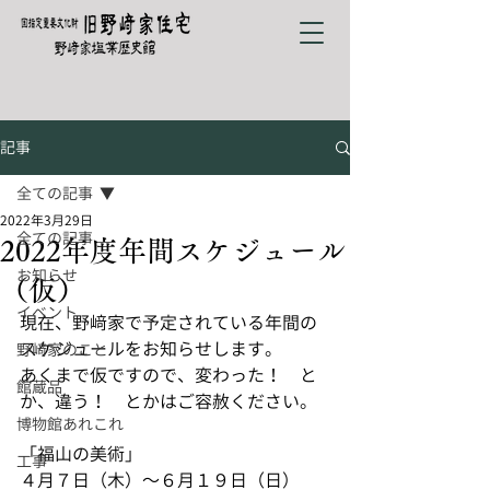
記事
全ての記事
2022年3月29日
全ての記事
2022年度年間スケジュール
お知らせ
（仮）
イベント
現在、野﨑家で予定されている年間の
スケジュールをお知らせします。
野﨑家のこと
あくまで仮ですので、変わった！　と
館蔵品
か、違う！　とかはご容赦ください。
博物館あれこれ
「福山の美術」
工事
４月７日（木）～６月１９日（日）