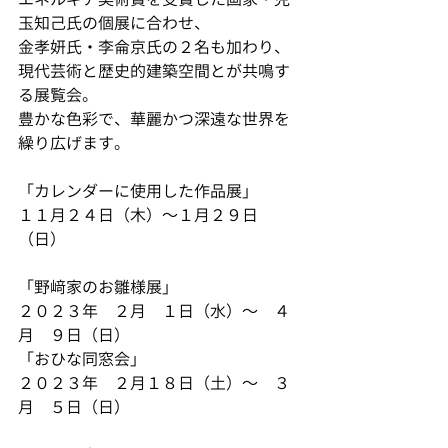
玉知己氏の個展に合わせ、
金孝妍氏・李侖京氏の２名も加わり、
現代芸術と歴史的建築空間とが共鳴す
る展覧会。
豊かな色彩で、華麗かつ深遠な世界を
繰り広げます。
「カレンダーに使用した作品展」
１１月２４日（木）～１月２９日
（日）
「野﨑家のお雛様展」
２０２３年　２月　１日（水）～　４
月　９日（日）
「おひな同窓会」
２０２３年　２月１８日（土）～　３
月　５日（日）