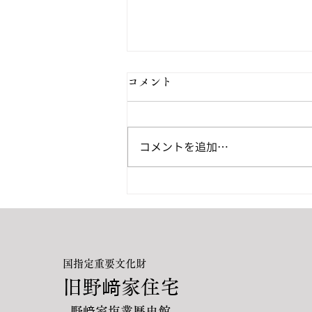
コメント
コメントを追加…
『塩田地主野﨑家 地方資産
家の活動と日本の近代化・帝
国化』出版
国指定重要文化財
旧野﨑家住宅
- 野﨑家塩業歴史館 -