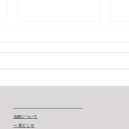
表書
ポーランド岩塩ご寄贈いただ
きました
当館について
ー 見どころ