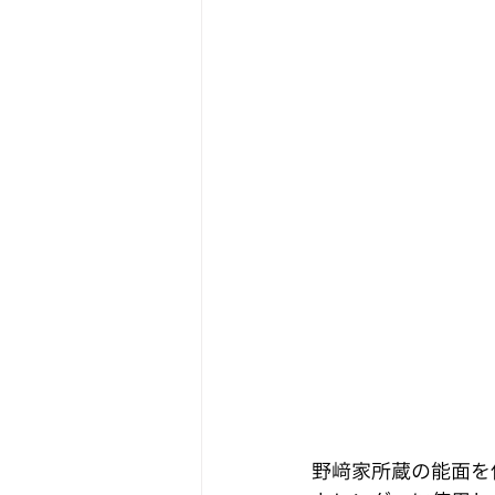
野﨑家所蔵の能面を