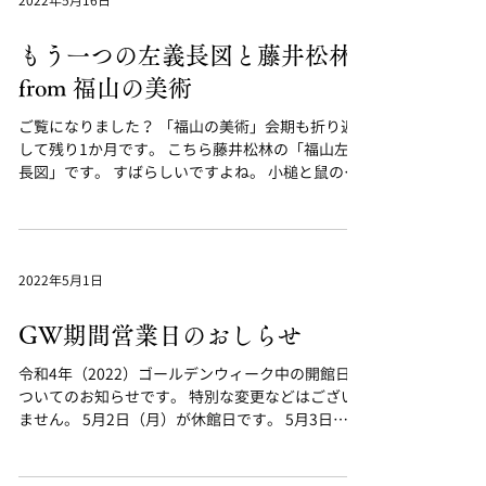
2022年5月16日
もう一つの左義長図と藤井松林
from 福山の美術
ご覧になりました？ 「福山の美術」会期も折り返
して残り1か月です。 こちら藤井松林の「福山左義
長図」です。 すばらしいですよね。 小槌と鼠の飾
りに焦点が合っているようで、手前で踊っている
人物群から奥の方へ向かって遠ざかり段々ぼやけ
ていきます。...
2022年5月1日
GW期間営業日のおしらせ
令和4年（2022）ゴールデンウィーク中の開館日に
ついてのお知らせです。 特別な変更などはござい
ません。 5月2日（月）が休館日です。 5月3日