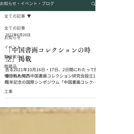
お知らせ・イベント・ブログ
全ての記事
全ての記事
2022年6月20日
お知らせ
イベント
「中国書画コレクションの時
野﨑家のこと
空」掲載
館蔵品
去る2021年10月16日・17日、2日間にわたって開
博物館あれこ
催された関西中国書画コレクション研究会設立10
れ
周年記念の国際シンポジウム「中国書画コレクシ
ョンの時空」報告書が刊行されました。 ネット公
工事
開もされています。 野﨑家からも資料提供しまし
た！ URLでPDFデータに飛びます。...